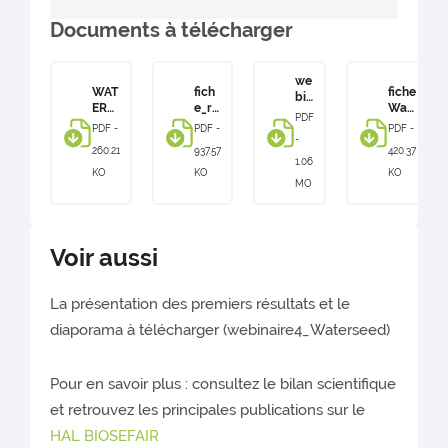
Documents à télécharger
we
WAT
fich
fiche
bin
ERS
e_re
Wat
air
PDF
EED
sult
erse
e4
PDF -
PDF -
PDF -
_bila
ats_
ed
-
_W
260.21
937.57
420.37
n
WAT
AT
1.06
scie
ERS
KO
KO
KO
ER
MO
ntifi
EED
SE
que
ED
Voir aussi
La présentation des premiers résultats et le
diaporama à télécharger (webinaire4_Waterseed)
Pour en savoir plus : consultez le bilan scientifique
et retrouvez les principales publications sur le
HAL BIOSEFAIR