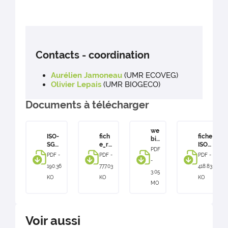
Contacts - coordination
Aurélien Jamoneau
(UMR ECOVEG)
Olivier Lepais
(UMR BIOGECO)
Documents à télécharger
we
ISO-
fich
fiche
bin
SGD
e_re
ISO
air
PDF
C
sult
SGD
e2
PDF -
PDF -
PDF -
bilan
ats_I
C
-
_IS
190.36
777.03
418.83
scie
SO
O-
3.05
ntifi
SGD
KO
KO
KO
SG
MO
que
C
DC
_
ISO
ETI
Voir aussi
DE