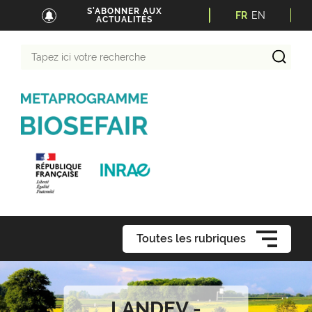
S'ABONNER AUX
FR
EN
ACTUALITÉS
Tapez
ici
votre
recherche
Toutes les rubriques
LANDEV -