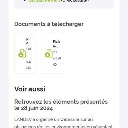
Guillaume Pain
(UMR BAGAP)
Documents à télécharger
pr
Fich
es
e-
ent
PDF
proj
ati
PDF -
et-
-
on
418.48
LAN
s
9.41
DEV-
KO
we
MO
FR
bin
air
e
OR
Voir aussi
E
lan
de
Retrouvez les éléments présentés
v2
le 28 juin 2024
02
4
LANDEV a organisé un webinaire sur les
obligations réelles environnementales présentant