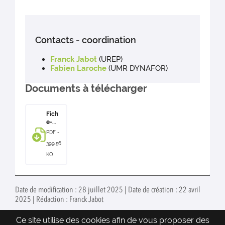
Contacts - coordination
Franck Jabot
(UREP)
Fabien Laroche
(UMR DYNAFOR)
Documents à télécharger
Fich
e-
proje
PDF -
t-
399.56
ARTE
CO-
KO
FR
Date de modification : 28 juillet 2025 | Date de création : 22 avril
2025 | Rédaction : Franck Jabot
Ce site utilise des cookies afin de vous proposer des