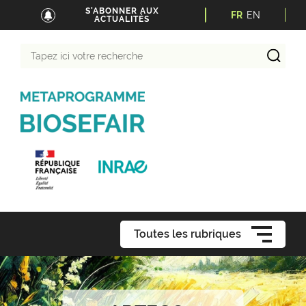
S'ABONNER AUX
FR
EN
ACTUALITÉS
Tapez
ici
votre
recherche
Toutes les rubriques