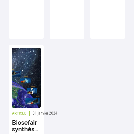
10 thèses.
permis de
Environnementales
présenter ses
patrimoniales.
activités avec
Les réponses
des exemples
des
issus de 3
organisations
projets (Adore,
contractantes et
Biodilutique et
des
Spabio). Près de
propriétaires
70
pour
participant.es
comprendre ce
sont venu.es
qui motive et
assister aux
freine à
présentations et
contractualiser
surtout discuter
une ORE ont été
et partager
présentées.
leurs
Retrouvez le
expériences de
diaporama et le
ARTICLE
31 janvier 2024
Rédaction : Sylvie Vanpeene
collaboration
replay.
Biosefair
avec INRAE et
synthèse
d’autres