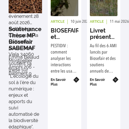
événement
28
ARTICLE
ARTICLE
10 juin 2026
Rédaction : Sylvie Va
11 mai 2026
août 2026
Soutenance
Institut Agro,
BIOSEFAIR
Livret
Thèse MP
Campus de la
et
présentant
Biosefair
Gaillarde, 2
SYALSA
les
PESTIDIV :
Au fil des 6 AMI
SABEMAF
place Pierre
organisent
résultats
comment
lancés par
Viala 34060
un atelier
et projets
Emma Belaud
analyser les
Biosefair et des
Montpellier
"pesticides,
2021-
soutient sa
interactions
soutiens
Amphi 206 -
santés et
2026
thèse sur
entre les usages
annuels de
Bâtiment 9
biodiversité"
"L'écologie du
des pesticides
thèses, une
- Lyon 23
En Savoir
En Savoir
sol à l'ère du
agricoles, les
communauté
Plus
Plus
et 24
numérique :
composantes de
de recherche
novembre
enjeux et
la santé
s'est construite
2026
apports du
humaine et de
et a avancé sur
suivi
la biodiversité ?
des
automatisé de
Les
thématiques
la biodiversité
métaprogrammes
variées en
édaphique".
Biosefair et
mobilisant de