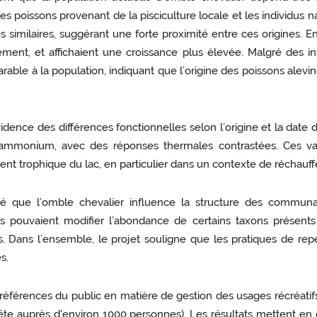
es poissons provenant de la pisciculture locale et les individus n
s similaires, suggérant une forte proximité entre ces origines. En
ent, et affichaient une croissance plus élevée. Malgré des inte
ble à la population, indiquant que l’origine des poissons aleviné
idence des différences fonctionnelles selon l’origine et la dat
ammonium, avec des réponses thermales contrastées. Ces var
ent trophique du lac, en particulier dans un contexte de réchauf
 que l’omble chevalier influence la structure des communau
nes pouvaient modifier l’abondance de certains taxons présent
Dans l’ensemble, le projet souligne que les pratiques de repeup
s.
éférences du public en matière de gestion des usages récréatifs 
ête auprès d'environ 1000 personnes). Les résultats mettent en é