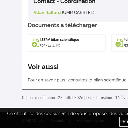
Contact - Coordination
Allan Raffard
(UMR CARRTEL)
Documents à télécharger
I SERV bilan scientifique
fi
PDF - 149.21 KO
PDF
Voir aussi
Pour en savoir plus : consultez le bilan scientifique
Date de modification : 23 juillet 2026 | Date de création : 16 fév
Ce site utilise des cookies afin de vous proposer des vi
© INRAE 2024
Contact
Mentions legales
Condit
En