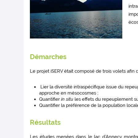
intr
impo
écos
Démarches
Le projet iSERV était composé de trois volets afin d
Lier la diversité intraspécifique issue du rep
approche en mésocosmes ;
Quantifier
in situ
les effets du repeuplement sur
Quantifier la préférence de la population loca
Résultats
Les études menées dans le lac d’Annecy montrent