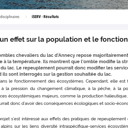
iSERV - Résultats
disciplinaires
un effet sur la population et le foncti
ombles chevaliers du lac d’Annecy repose majoritairement 
ance à la température. Ils montrent que l’omble modifie la
du lac. Le repeuplement pourrait donc modifier les servic
 ils sont interrogés sur la gestion souhaitée du lac.
 dans le fonctionnement des écosystèmes. Cependant, elle est f
à la pression du changement climatique, à la pêche, à la poll
es écosystémiques majeurs, comme la production halieutique, la 
 pourrait donc d’avoir des conséquences écologiques et socio-éco
rojet s’est intéressé aux effets des pratiques de repeuplement 
 alpins sur les liens diversité intraspécifique-services écosyst