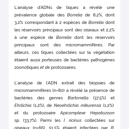
L’analyse d’ADNs de tiques a révélé une
prévalence globale des
Borrelia
de 8,2%, dont
3,2% correspondant à 2 espèces de
Borrelia
dont
les réservoirs principaux sont des oiseaux et 2,2%
à une espèce de
Borrelia
dont les réservoirs
principaux sont des micromammifères. Par
ailleurs, ces tiques collectées sur la végétation
étaient aussi porteuses de bactéries pathogènes
zoonotiques
et de
protozoaires.
L’analyse de l’ADN extrait des biopsies de
micromammifères (n=80) a révélé la présence de
bactéries des genres
Bartonella
(37,5%) et
Ehrlichia
(1,2%), de
Neoehrlichia mikurensis
(1,2%)
et du protozoaire
Apicomplexe Hepatozoon
sp. (33,7%). Parmi les
I. ricinus
collectées sur
oiseaux (n=66), 51,5% étaient infectées par
B.