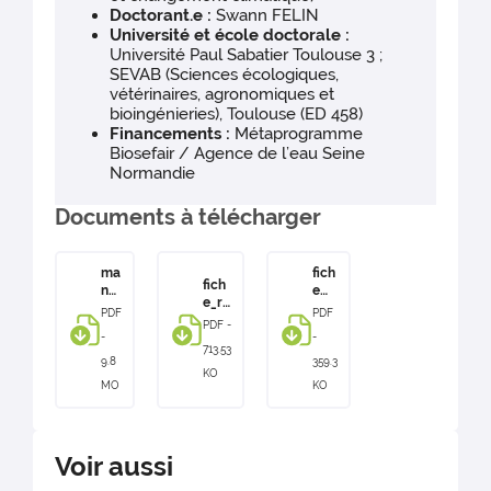
Doctorant.e :
Swann FELIN
Université et école doctorale :
Université Paul Sabatier Toulouse 3 ;
SEVAB (Sciences écologiques,
vétérinaires, agronomiques et
bioingénieries), Toulouse (ED 458)
Financements :
Métaprogramme
Biosefair / Agence de l’eau Seine
Normandie
Documents à télécharger
ma
fich
fich
nu
e
e_re
scr
the
PDF
PDF
sult
it
se
PDF -
ats_
-
-
thè
Sei
713.53
thès
se
nari
9.8
359.3
e_S
KO
SEI
os
MO
KO
EIN
NA
ARI
RI
OS
OS
-
Voir aussi
Sw
an