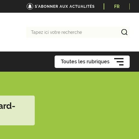
FR
S'ABONNER AUX ACTUALITÉS
Tapez
ici
votre
recherche
Toutes les rubriques
ard-