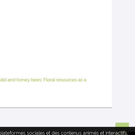
ild and honey bees: Floral resources as a
ateformes sociales et des contenus animés et interactifs.
Re