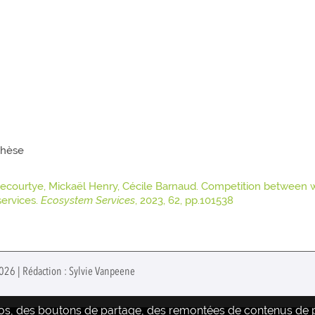
 thèse
ecourtye, Mickaël Henry, Cécile Barnaud. Competition between w
ervices.
Ecosystem Services
, 2023, 62, pp.101538
 2026 | Rédaction : Sylvie Vanpeene
déos, des boutons de partage, des remontées de contenus de pl