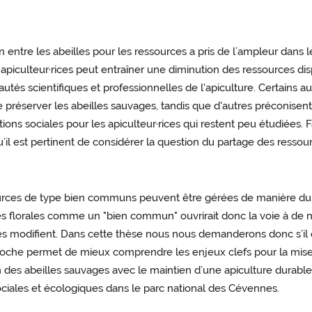
 entre les abeilles pour les ressources a pris de l’ampleur dans 
apiculteur·rices peut entraîner une diminution des ressources dis
tés scientifiques et professionnelles de l'apiculture. Certains 
préserver les abeilles sauvages, tandis que d'autres préconisent d
tions sociales pour les apiculteur·rices qui restent peu étudiées
il est pertinent de considérer la question du partage des ressourc
rces de type bien communs peuvent être gérées de manière dura
urces florales comme un "bien commun" ouvrirait donc la voie à 
et les modifient. Dans cette thèse nous nous demanderons donc s’il 
he permet de mieux comprendre les enjeux clefs pour la mise e
on des abeilles sauvages avec le maintien d’une apiculture durabl
iales et écologiques dans le parc national des Cévennes.