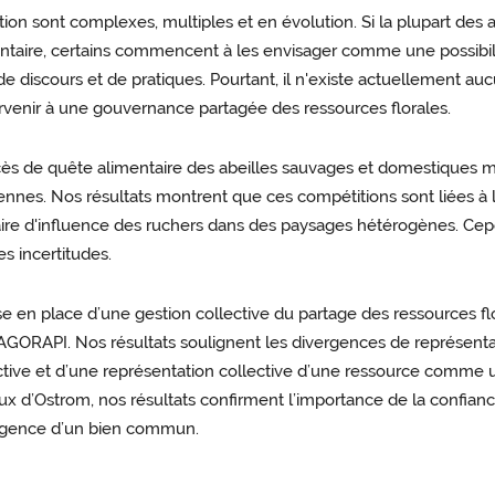
ion sont complexes, multiples et en évolution. Si la plupart des a
ire, certains commencent à les envisager comme une possibilité.
discours et de pratiques. Pourtant, il n'existe actuellement auc
rvenir à une gouvernance partagée des ressources florales.
ès de quête alimentaire des abeilles sauvages et domestiques mo
vennes. Nos résultats montrent que ces compétitions sont liées à l
ire d'influence des ruchers dans des paysages hétérogènes. Cepe
es incertitudes.
se en place d’une gestion collective du partage des ressources 
AGORAPI. Nos résultats soulignent les divergences de représentat
llective et d’une représentation collective d’une ressource com
x d’Ostrom, nos résultats confirment l’importance de la confiance
mergence d’un bien commun.